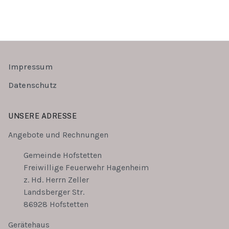
Impressum
Datenschutz
UNSERE ADRESSE
Angebote und Rechnungen
Gemeinde Hofstetten
Freiwillige Feuerwehr Hagenheim
z. Hd. Herrn Zeller
Landsberger Str.
86928 Hofstetten
Gerätehaus