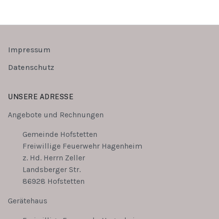
Impressum
Datenschutz
UNSERE ADRESSE
Angebote und Rechnungen
Gemeinde Hofstetten
Freiwillige Feuerwehr Hagenheim
z. Hd. Herrn Zeller
Landsberger Str.
86928 Hofstetten
Gerätehaus